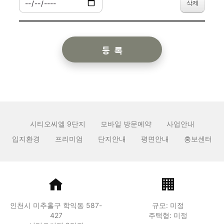
삭제
시티오씨엘 9단지
모바일 방문예약
사업안내
입지환경
프리미엄
단지안내
평면안내
홍보센터
인천시 미추홀구 학익동 587-
규모: 미정
427
주택형: 미정