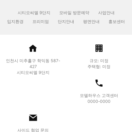
시티오씨엘 9단지
모바일 방문예약
사업안내
입지환경
프리미엄
단지안내
평면안내
홍보센터
인천시 미추홀구 학익동 587-
규모: 미정
427
주택형: 미정
시티오씨엘 9단지
모델하우스 고객센터
0000-0000
사이드 협업 문의